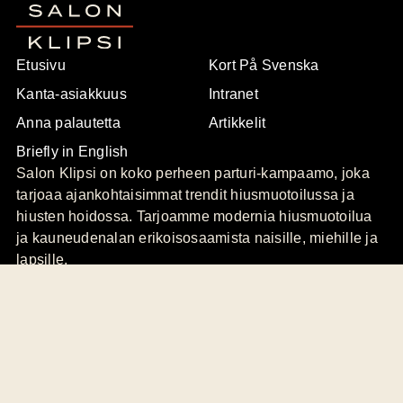
Etusivu
Kort På Svenska
Kanta-asiakkuus
Intranet
Anna palautetta
Artikkelit
Briefly in English
Salon Klipsi on koko perheen parturi-kampaamo, joka
tarjoaa ajankohtaisimmat trendit hiusmuotoilussa ja
hiusten hoidossa. Tarjoamme modernia hiusmuotoilua
ja kauneudenalan erikoisosaamista naisille, miehille ja
lapsille.
Palvelevat ammattilaisemme hallitsevat myös
hiustenpidennykset, meikkauksen sekä ripsien ja
kulmien värjäyksen.