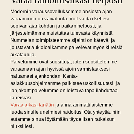
Modernin varaussovelluksemme ansiosta ajan
varaaminen on vaivatonta. Voit valita itsellesi
sopivan ajankohdan ja paikan helposti, ja
järjestelmämme muistuttaa tulevasta käynnistä.
Nummelan toimipisteemme sijainti on kätevä, ja
joustavat aukioloaikamme palvelevat myös kiireisiä
aikatauluja.
Palvelumme ovat suosittuja, joten suosittelemme
varaamaan ajan hyvissä ajoin varmistaaksesi
haluamasi ajankohdan. Kanta-
asiakkuusohjelmamme palkitsee uskollisuutesi, ja
lahjakorttipalvelumme on loistava tapa ilahduttaa
läheisiäsi.
Varaa aikasi tänään
ja anna ammattilaistemme
luoda sinulle unelmiesi raidoitus!
Ota yhteyttä, niin
autamme sinua löytämään täydellisen ratkaisun
hiuksillesi.