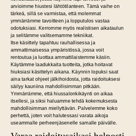
arvioimme hiustesi lähtötilanteen. Tämä vaihe on
tärkeä, sillä se varmistaa, että molemmat
ymmärrämme tavoitteen ja lopputulos vastaa
odotuksiasi. Kerromme myös realistisen aikataulun
ja selitämme valitsemamme tekniikat.
Itse käsittely tapahtuu rauhallisessa ja
ammattimaisessa ympäristössä, jossa voit
rentoutua ja luottaa ammattilaistemme käsiin.
Käytämme laadukkaita tuotteita, jotka hoitavat
hiuksiasi käsittelyn aikana. Käynnin lopuksi saat
aina tarkat ohjeet jälkihoidosta, jotta raidoituksesi
säilyy kauniina mahdollisimman pitkään.
Ymmärrämme, että hiussalonkikäynti on aikaa
itsellesi, ja siksi haluamme tehdä kokemuksesta
mahdollisimman miellyttävän. Palvelemme koko
perhettä, joten voit halutessasi varata aikoja
useammalle perheenjäsenelle samalle päivälle.
Varaa raidoitusaikasi helposti