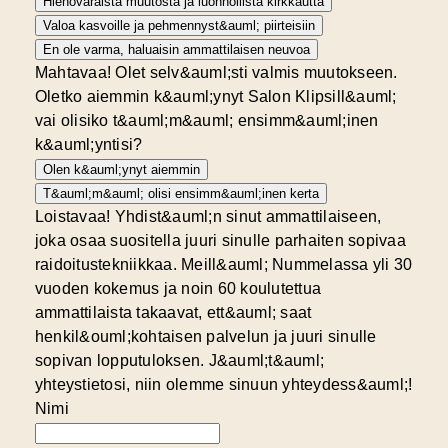
Hienovaraista muutosta ja luonnollista kirkkautta
Valoa kasvoille ja pehmennyst&auml; piirteisiin
En ole varma, haluaisin ammattilaisen neuvoa
Mahtavaa! Olet selv&auml;sti valmis muutokseen.
Oletko aiemmin k&auml;ynyt Salon Klipsill&auml;
vai olisiko t&auml;m&auml; ensimm&auml;inen
k&auml;yntisi?
Olen k&auml;ynyt aiemmin
T&auml;m&auml; olisi ensimm&auml;inen kerta
Loistavaa! Yhdist&auml;n sinut ammattilaiseen,
joka osaa suositella juuri sinulle parhaiten sopivaa
raidoitustekniikkaa. Meill&auml; Nummelassa yli 30
vuoden kokemus ja noin 60 koulutettua
ammattilaista takaavat, ett&auml; saat
henkil&ouml;kohtaisen palvelun ja juuri sinulle
sopivan lopputuloksen. J&auml;t&auml;
yhteystietosi, niin olemme sinuun yhteydess&auml;!
Nimi