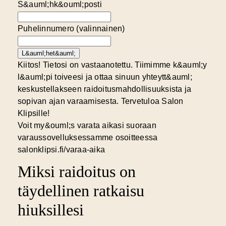
S&auml;hk&ouml;posti
Puhelinnumero (valinnainen)
L&auml;het&auml;
Kiitos! Tietosi on vastaanotettu. Tiimimme k&auml;y
l&auml;pi toiveesi ja ottaa sinuun yhteytt&auml;
keskustellakseen raidoitusmahdollisuuksista ja
sopivan ajan varaamisesta. Tervetuloa Salon
Klipsille!
Voit my&ouml;s varata aikasi suoraan
varaussovelluksessamme osoitteessa
salonklipsi.fi/varaa-aika
Miksi raidoitus on
täydellinen ratkaisu
hiuksillesi