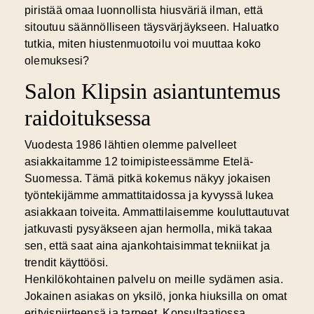
piristää omaa luonnollista hiusväriä ilman, että
sitoutuu säännölliseen täysvärjäykseen. Haluatko
tutkia, miten hiustenmuotoilu voi muuttaa koko
olemuksesi?
Salon Klipsin asiantuntemus
raidoituksessa
Vuodesta 1986 lähtien olemme palvelleet
asiakkaitamme 12 toimipisteessämme Etelä-
Suomessa. Tämä pitkä kokemus näkyy jokaisen
työntekijämme ammattitaidossa ja kyvyssä lukea
asiakkaan toiveita. Ammattilaisemme kouluttautuvat
jatkuvasti pysyäkseen ajan hermolla, mikä takaa
sen, että saat aina ajankohtaisimmat tekniikat ja
trendit käyttöösi.
Henkilökohtainen palvelu on meille sydämen asia.
Jokainen asiakas on yksilö, jonka hiuksilla on omat
erityispiirteensä ja tarpeet. Konsultaatiossa