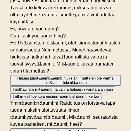
jossa toiveesi kuullaan ja toteutetaan huolellisesti.
Tässä artikkelissa kerromme, miksi raidoitus voi
olla täydellinen valinta sinulle ja mitä voit odottaa
käynniltäsi.
Hi, how are you doing?
Can I ask you something?
Hei! N&auml;en, ett&auml; olet kiinnostunut hiusten
raidoituksesta Nummelassa. Monet haaveilevat
hiuksista, jotka hehkuvat luonnollista valoa ja
tuovat syvyytt&auml;. Mik&auml; kuvaa parhaiten
sinun tilannettasi?
Haluan pirist&auml;&auml; hiuksiani, mutta en ole varma
mik&auml; tekniikka sopii
Tied&auml;n mit&auml; haluan ja haluaisin varata ajan pian
Tutkin vaihtoehtoja ensimm&auml;ist&auml; kertaa
Ymm&auml;rr&auml;n! Raidoitus on loistava tapa
tuoda hiuksiin ulottuvuutta ilman
t&auml;ysv&auml;ri&auml;. Mik&auml; seuraavista
kuvaa parhaiten, mit&auml; haet?