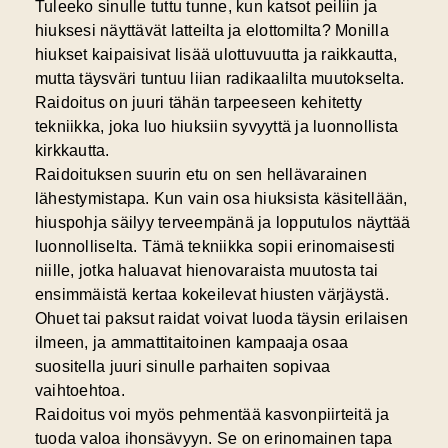
Tuleeko sinulle tuttu tunne, kun katsot peiliin ja
hiuksesi näyttävät latteilta ja elottomilta? Monilla
hiukset kaipaisivat lisää ulottuvuutta ja raikkautta,
mutta täysväri tuntuu liian radikaalilta muutokselta.
Raidoitus on juuri tähän tarpeeseen kehitetty
tekniikka, joka luo hiuksiin syvyyttä ja luonnollista
kirkkautta.
Raidoituksen suurin etu on sen hellävarainen
lähestymistapa. Kun vain osa hiuksista käsitellään,
hiuspohja säilyy terveempänä ja lopputulos näyttää
luonnolliselta. Tämä tekniikka sopii erinomaisesti
niille, jotka haluavat hienovaraista muutosta tai
ensimmäistä kertaa kokeilevat hiusten värjäystä.
Ohuet tai paksut raidat voivat luoda täysin erilaisen
ilmeen, ja ammattitaitoinen kampaaja osaa
suositella juuri sinulle parhaiten sopivaa
vaihtoehtoa.
Raidoitus voi myös pehmentää kasvonpiirteitä ja
tuoda valoa ihonsävyyn. Se on erinomainen tapa