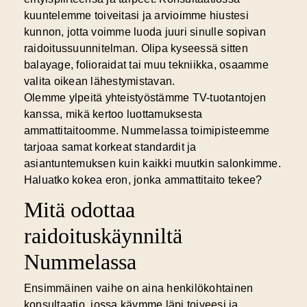
kuuntelemme toiveitasi ja arvioimme hiustesi
kunnon, jotta voimme luoda juuri sinulle sopivan
raidoitussuunnitelman. Olipa kyseessä sitten
balayage, folioraidat tai muu tekniikka, osaamme
valita oikean lähestymistavan.
Olemme ylpeitä yhteistyöstämme TV-tuotantojen
kanssa, mikä kertoo luottamuksesta
ammattitaitoomme. Nummelassa toimipisteemme
tarjoaa samat korkeat standardit ja
asiantuntemuksen kuin kaikki muutkin salonkimme.
Haluatko kokea eron, jonka ammattitaito tekee?
Mitä odottaa
raidoituskäynniltä
Nummelassa
Ensimmäinen vaihe on aina henkilökohtainen
konsultaatio, jossa käymme läpi toiveesi ja