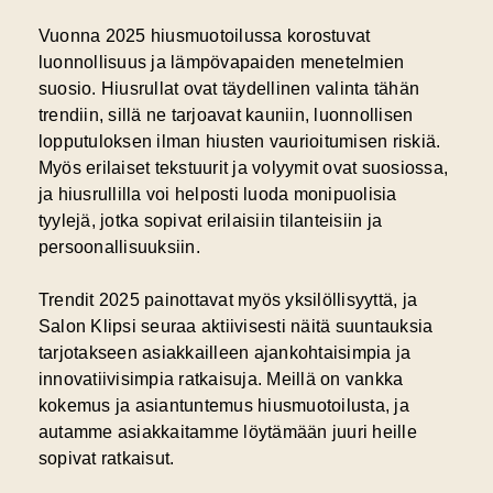
Vuonna 2025 hiusmuotoilussa korostuvat
luonnollisuus ja lämpövapaiden menetelmien
suosio. Hiusrullat ovat täydellinen valinta tähän
trendiin, sillä ne tarjoavat kauniin, luonnollisen
lopputuloksen ilman hiusten vaurioitumisen riskiä.
Myös erilaiset tekstuurit ja volyymit ovat suosiossa,
ja hiusrullilla voi helposti luoda monipuolisia
tyylejä, jotka sopivat erilaisiin tilanteisiin ja
persoonallisuuksiin.
Trendit 2025 painottavat myös yksilöllisyyttä, ja
Salon Klipsi seuraa aktiivisesti näitä suuntauksia
tarjotakseen asiakkailleen ajankohtaisimpia ja
innovatiivisimpia ratkaisuja. Meillä on vankka
kokemus ja asiantuntemus hiusmuotoilusta, ja
autamme asiakkaitamme löytämään juuri heille
sopivat ratkaisut.