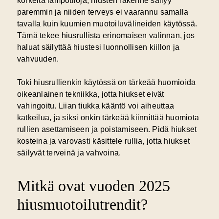
korkeita lämpötiloja, hiusten rakenne säilyy
paremmin ja niiden terveys ei vaarannu samalla
tavalla kuin kuumien muotoiluvälineiden käytössä.
Tämä tekee hiusrullista erinomaisen valinnan, jos
haluat säilyttää hiustesi luonnollisen kiillon ja
vahvuuden.
Toki hiusrullienkin käytössä on tärkeää huomioida
oikeanlainen tekniikka, jotta hiukset eivät
vahingoitu. Liian tiukka kääntö voi aiheuttaa
katkeilua, ja siksi onkin tärkeää kiinnittää huomiota
rullien asettamiseen ja poistamiseen. Pidä hiukset
kosteina ja varovasti käsittele rullia, jotta hiukset
säilyvät terveinä ja vahvoina.
Mitkä ovat vuoden 2025
hiusmuotoilutrendit?