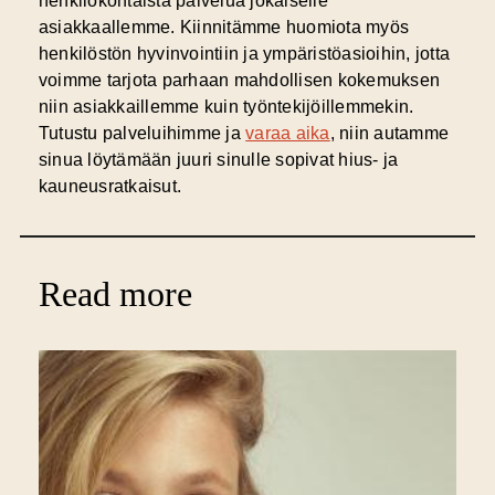
henkilökohtaista palvelua jokaiselle
asiakkaallemme. Kiinnitämme huomiota myös
henkilöstön hyvinvointiin ja ympäristöasioihin, jotta
voimme tarjota parhaan mahdollisen kokemuksen
niin asiakkaillemme kuin työntekijöillemmekin.
Tutustu palveluihimme ja
varaa aika
, niin autamme
sinua löytämään juuri sinulle sopivat hius- ja
kauneusratkaisut.
Read more