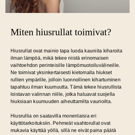
Miten hiusrullat toimivat?
Hiusrullat ovat mainio tapa luoda kauniita kiharoita
ilman lämpöä, mikä tekee niistä erinomaisen
vaihtoehdon perinteisille lämpömuotoiluvälineille.
Ne toimivat yksinkertaisesti kietomalla hiukset
rullien ympärille, jolloin luonnollinen kihartuminen
tapahtuu ilman kuumuutta. Tämä tekee hiusrullista
loistavan valinnan niille, jotka haluavat suojella
hiuksiaan kuumuuden aiheuttamilta vaurioilta.
Hiusrullia on saatavilla monenlaisia eri
käyttötarkoituksiin. Pehmeät vaahtorullat ovat
mukavia käyttää yöllä, sillä ne eivät paina päätä