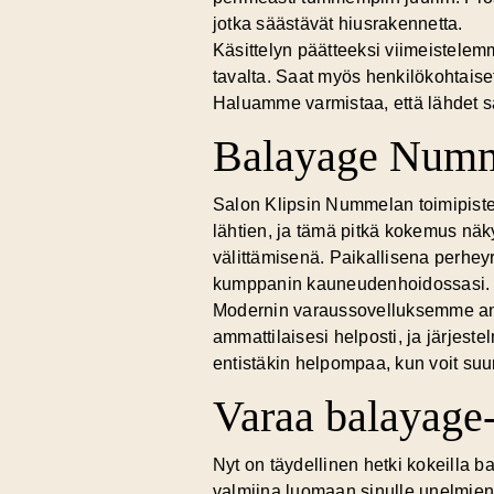
jotka säästävät hiusrakennetta.
Käsittelyn päätteeksi viimeistelemm
tavalta. Saat myös henkilökohtaiset
Haluamme varmistaa, että lähdet s
Balayage Numme
Salon Klipsin Nummelan toimipiste
lähtien, ja tämä pitkä kokemus nä
välittämisenä. Paikallisena perhe
kumppanin kauneudenhoidossasi.
Modernin varaussovelluksemme ansio
ammattilaisesi helposti, ja järjes
entistäkin helpompaa, kun voit suu
Varaa balayage-
Nyt on täydellinen hetki kokeilla b
valmiina luomaan sinulle
unelmien