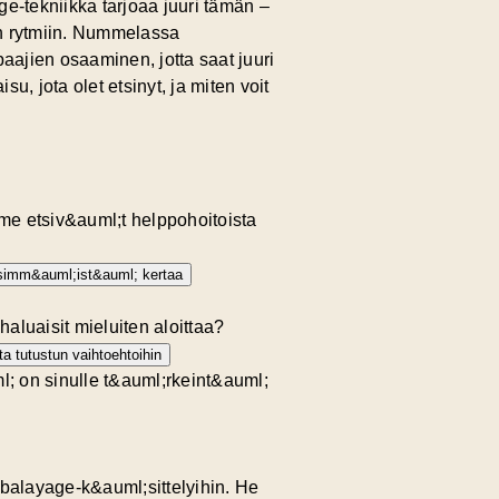
ge-tekniikka tarjoaa juuri tämän –
jen rytmiin. Nummelassa
aajien osaaminen, jotta saat juuri
u, jota olet etsinyt, ja miten voit
me etsiv&auml;t helppohoitoista
simm&auml;ist&auml; kertaa
aluaisit mieluiten aloittaa?
ta tutustun vaihtoehtoihin
l; on sinulle t&auml;rkeint&auml;
 balayage-k&auml;sittelyihin. He