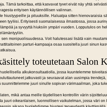
ja. Tämä tarkoittaa, että kasvavat tyvet eivät näy yhtä selväst
yagesta erityisen käytännöllisen valinnan.
le hiustyypeille ja pituuksille. Haluatpa sitten hienovaraisia 
n tyyliisi. Erityisesti suomalaisessa ilmastossa, jossa auri
 lämpöä ja syvyyttä hiuksiin ympäri vuoden. Lopputulos on he
 elämäntyyliin.
 sen monipuolisuudessa. Voit halutessasi lisätä vain muutami
itaitoinen parturi-kampaaja osaa suositella juuri sinun kas
ratkaisua.
äsittely toteutetaan Salon Kl
huolellisella alkukonsultaatiolla, jossa kuuntelemme toiveitas
uttautuneet jatkuvasti ja seuraavat alan uusimpia trendejä, j
ä suunnittelemme
juuri sinulle sopivan värimaailman
, joka tuk
laten, mikä antaa meille täydellisen kontrollin värin sijoitteluu
a juuri oikeanlaisen, luonnollisen vaikutelman, jossa väri on
essin aikana huolehdimme hiustesi terveydestä käyttämällä laa