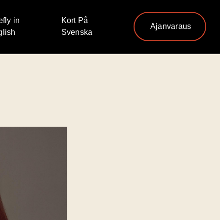
efly in
Kort På
Ajanvaraus
lish
Svenska