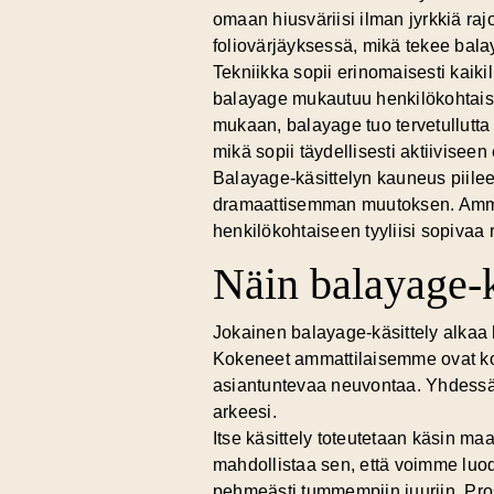
omaan hiusväriisi ilman jyrkkiä rajo
foliovärjäyksessä, mikä tekee bala
Tekniikka sopii erinomaisesti kaikil
balayage mukautuu henkilökohtaisee
mukaan, balayage tuo tervetullutta
mikä sopii täydellisesti aktiiviseen
Balayage-käsittelyn kauneus piilee
dramaattisemman muutoksen. Ammatt
henkilökohtaiseen tyyliisi sopivaa 
Näin balayage-k
Jokainen balayage-käsittely alkaa 
Kokeneet ammattilaisemme ovat koul
asiantuntevaa neuvontaa. Yhdess
arkeesi.
Itse käsittely toteutetaan käsin maa
mahdollistaa sen, että voimme luod
pehmeästi tummempiin juuriin. Pros