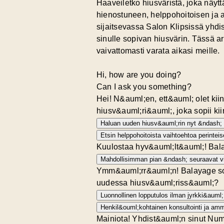
Haaveiletko hiusväristä, joka näytt
hienostuneen, helppohoitoisen ja a
sijaitsevassa Salon Klipsissä yhdi
sinulle sopivan hiusvärin. Tässä art
vaivattomasti varata aikasi meille.
Hi, how are you doing?
Can I ask you something?
Hei! N&auml;en, ett&auml; olet ki
hiusv&auml;ri&auml;, joka sopii ki
Haluan uuden hiusv&auml;rin nyt &ndash; 
Etsin helppohoitoista vaihtoehtoa perintei
Kuulostaa hyv&auml;lt&auml;! Balay
Mahdollisimman pian &ndash; seuraavat vi
Ymm&auml;rr&auml;n! Balayage sopii
uudessa hiusv&auml;riss&auml;?
Luonnollinen lopputulos ilman jyrkki&auml; 
Henkil&ouml;kohtainen konsultointi ja amma
Mainiota! Yhdist&auml;n sinut Numm