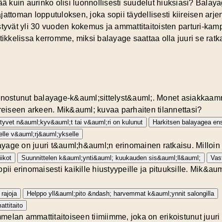
ää kuin aurinko olisi luonnollisesti suudelut hiuksiasi? Balaya
jattoman lopputuloksen, joka sopii täydellisesti kiireisen ar
styvät yli 30 vuoden kokemus ja ammattitaitoisten parturi-kamp
ikkelissa kerromme, miksi balayage saattaa olla juuri se ratkais
innostunut balayage-k&auml;sittelyst&auml;. Monet asiakkaam
ireiseen arkeen. Mik&auml; kuvaa parhaiten tilannettasi?
tyvet n&auml;kyv&auml;t tai v&auml;ri on kulunut
Harkitsen balayagea en
selle v&auml;rj&auml;ykselle
age on juuri t&auml;h&auml;n erinomainen ratkaisu. Milloin h
ikot
Suunnittelen k&auml;ynti&auml; kuukauden sis&auml;ll&auml;
Vas
 erinomaisesti kaikille hiustyypeille ja pituuksille. Mik&aum
rajoja
Helppo yll&auml;pito &ndash; harvemmat k&auml;ynnit salongilla
ttitaito
elan ammattitaitoiseen tiimiimme, joka on erikoistunut juuri