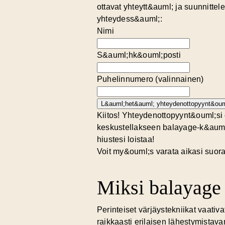
ottavat yhteytt&auml; ja suunnitte
yhteydess&auml;:
Nimi
S&auml;hk&ouml;posti
Puhelinnumero (valinnainen)
L&auml;het&auml; yhteydenottopyynt&oum
Kiitos! Yhteydenottopyynt&ouml;si
keskustellakseen balayage-k&auml;
hiustesi loistaa!
Voit my&ouml;s varata aikasi suora
Miksi balayage 
Perinteiset värjäystekniikat vaativ
raikkaasti erilaisen lähestymistava