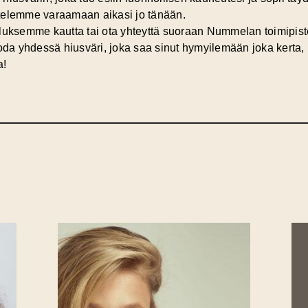
sittelemme varaamaan aikasi jo tänään.
luksemme kautta tai ota yhteyttä suoraan Nummelan toimipi
oda yhdessä hiusväri, joka saa sinut hymyilemään joka kerta, 
a!