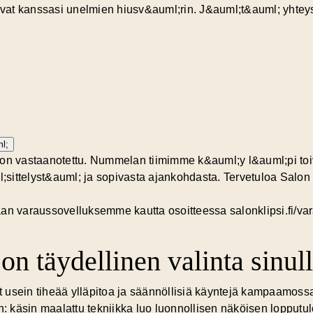
levat kanssasi unelmien hiusv&auml;rin. J&auml;t&auml; yhteys
l;
 on vastaanotettu. Nummelan tiimimme k&auml;y l&auml;pi toiv
sittelyst&auml; ja sopivasta ajankohdasta. Tervetuloa Salon
an varaussovelluksemme kautta osoitteessa salonklipsi.fi/va
on täydellinen valinta sinul
at usein tiheää ylläpitoa ja säännöllisiä käyntejä kampaamoss
n: käsin maalattu tekniikka luo
luonnollisen näköisen lopputu