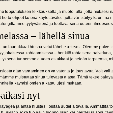
e lopputuloksen leikkauksella ja muotoilulla, jotta hiuksesi n
 hoito-ohjeet kotona käytettäväksi, jotta väri säilyy kauniina
alongiltamme tyytyväisenä ja luottavaisena uuteen ilmeeseesi
lassa – lähellä sinua
 tuo laadukkaat hiuspalvelut lähelle arkeasi. Olemme palvel
kyy jokaisessa kohtaamisessa – henkilökohtaisena palveluna, 
yrityksenä tunnemme alueen asiakkaat ja heidän tarpeensa, mi
sta ajan varaaminen on vaivatonta ja joustavaa. Voit valita
telmämme muistuttaa sinua tulevasta ajasta. Tämä tekee balay
nnitella käyntisi omien aikataulujesi mukaan.
aikasi nyt
alayagea ja antaa hiustesi loistaa uudella tavalla. Ammattita
 hiusvärin
, joka tuo esiin luonnollisen kauneutesi ja sopii täyd