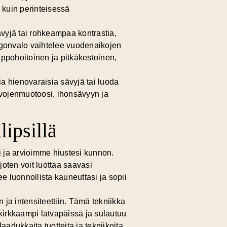
i kuin perinteisessä
sävyjä tai rohkeampaa kontrastia,
ngonvalo vaihtelee vuodenaikojen
lppohoitoinen ja pitkäkestoinen,
a hienovaraisia sävyjä tai luoda
vojenmuotoosi, ihonsävyyn ja
ipsillä
i ja arvioimme hiustesi kunnon.
oten voit luottaa saavasi
ee luonnollista kauneuttasi ja sopii
n ja intensiteettiin. Tämä tekniikka
 kirkkaampi latvapäissä ja sulautuu
dukkaita tuotteita ja tekniikoita,