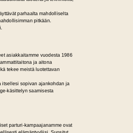
äyttävät parhaalta mahdolliselta
 mahdollisimman pitkään.
.
leet asiakkaitamme vuodesta 1986
ammattitaitona ja aitona
kä tekee meistä luotettavan
 itsellesi sopivan ajankohdan ja
age-käsittelyn saamisesta
itoiset parturi-kampaajanamme ovat
ellisesti elämäntyyliisi. Suositut