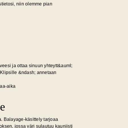
tietosi, niin olemme pian
eesi ja ottaa sinuun yhteytt&auml;
 Klipsille &ndash; annetaan
raa-aika
le
a. Balayage-käsittely tarjoaa
loksen
, jossa väri sulautuu kauniisti