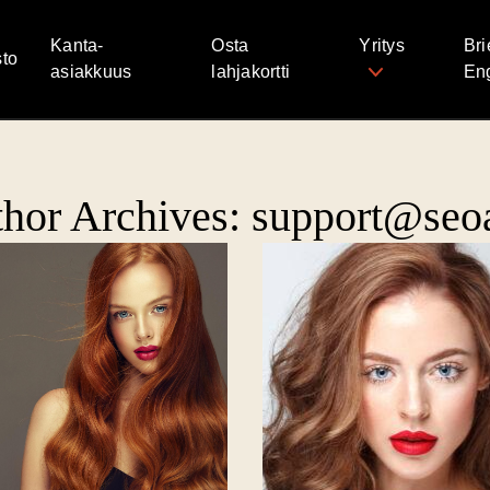
Kanta-
Osta
Yritys
Bri
to
asiakkuus
lahjakortti
Eng
hor Archives: support@seoa