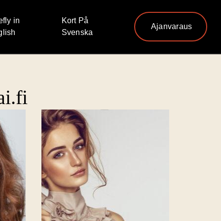
efly in
Kort På
Ajanvaraus
lish
Svenska
i.fi